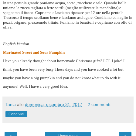
In una pentola grande poniamo acqua, aceto, zucchero e sale. Quando bolle
uniamo la zucca tagliata a fette sottili (meglio utilizzare la mandolina) e
spegnamo il fuoco. Copriamo e lasciamo riposare per 12 ore nella pentola.
Trascorso il tempo scoliamo bene e lasciamo asciugare. Condiamo con aglio in
pezzi, origano, prezzemolo tritato. Poniamo in barattoli e copriamo con olio di
oliva.
English Version
Marinated Sweet and Sour Pumpkin
Have you already thought about homemade Christmas gifts? LOL I joke! I
think you have been very busy These days and you have cooked a lot but
maybe you have a big pumpkin and you do not know what to do with it
anymore! Well, I have a very good idea.
Tania
alle
domenica, dicembre 31, 2017
2 commenti:
Condividi
‹
›