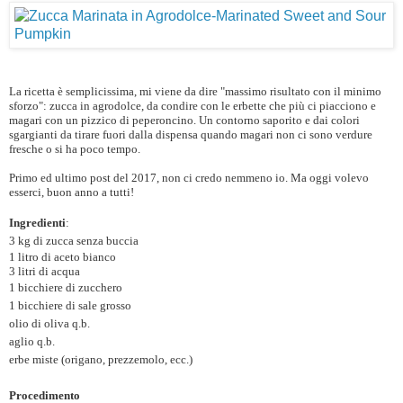
La ricetta è semplicissima, mi viene da dire "massimo risultato con il minimo
sforzo": zucca in agrodolce, da condire con le erbette che più ci piacciono e
magari con un pizzico di peperoncino. Un contorno saporito e dai colori
sgargianti da tirare fuori dalla dispensa quando magari non ci sono verdure
fresche o si ha poco tempo.
Primo ed ultimo post del 2017, non ci credo nemmeno io. Ma oggi volevo
esserci, buon anno a tutti!
Ingredienti
:
3 kg di zucca senza buccia
1 litro di aceto bianco
3 litri di acqua
1 bicchiere di zucchero
1 bicchiere di sale grosso
olio di oliva q.b.
aglio q.b.
erbe miste (origano, prezzemolo, ecc.)
Procedimento